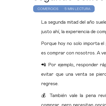
COMERCIOS
· 5 MIN LECTURA
La segunda mitad del año suel
justo ahí, la experiencia de c
Porque hoy no solo importa el 
es comprar con nosotros. A vec
📲 Por ejemplo, responder ráp
evitar que una venta se pier
regrese.
💰 También vale la pena revi
comprar, pero necesitan opci